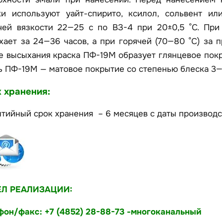
ки используют уайт-спирито, ксилол, сольвент и
чей вязкости 22—25 с по ВЗ-4 при 20±0,5 °С. При
хает за 24—36 часов, а при горячей (70—80 °С) за 
е высыхания краска ПФ-19М образует глянцевое покр
ь ПФ-19М — матовое покрытие со степенью блеска 3
 хранения:
нтийный срок хранения – 6 месяцев с даты производс
ЕЛ РЕАЛИЗАЦИИ:
фон/факс: +7 (4852) 28-88-73 -многоканальный