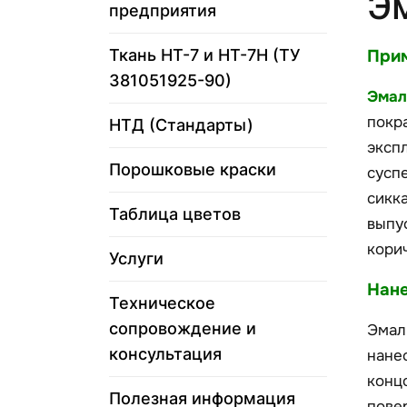
Э
предприятия
Ткань НТ-7 и НТ-7Н (ТУ
Прим
381051925-90)
Эма
покр
НТД (Стандарты)
эксп
Порошковые краски
сусп
сикк
Таблица цветов
выпу
кори
Услуги
Нане
Техническое
сопровождение и
Эмал
консультация
нане
конц
Полезная информация
пове