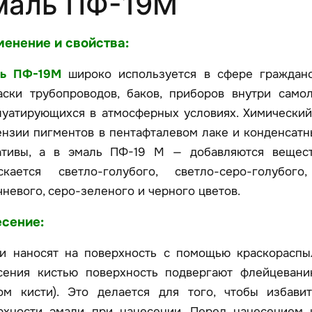
маль ПФ-19М
енение и свойства:
ль ПФ-19М
широко используется в сфере гражданс
аски трубопроводов, баков, приборов внутри само
луатирующихся в атмосферных условиях. Химический
ензии пигментов в пентафталевом лаке и конденсатн
ативы, а в эмаль ПФ-19 М — добавляются вещест
скается светло-голубого, светло-серо-голубого
чневого, серо-зеленого и черного цветов.
сение:
и наносят на поверхность с помощью краскораспы
сения кистью поверхность подвергают флейцевани
ом кисти). Это делается для того, чтобы избави
рхности эмали при нанесении. Перед нанесением 