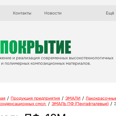
Контакты
Новости
Ещё
ижение и реализация современных высокотехнологичных
 и полимерных композиционных материалов.
ная
/
Продукция предприятия
/
ЭМАЛИ
/
Лакокрасочные
конденсационных смол:
/
ЭМАЛЬ ПФ (Пентафталевые)
/