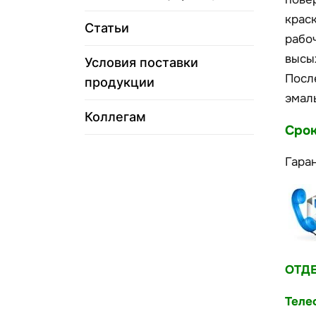
крас
Статьи
рабо
высы
Условия поставки
Посл
продукции
эмал
Коллегам
Срок
Гара
ОТД
Теле