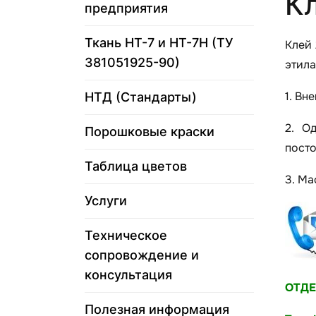
К
предприятия
Ткань НТ-7 и НТ-7Н (ТУ
Клей 
381051925-90)
этила
1. Вн
НТД (Стандарты)
2. О
Порошковые краски
пост
Таблица цветов
3. Ма
Услуги
Техническое
сопровождение и
консультация
ОТДЕ
Полезная информация