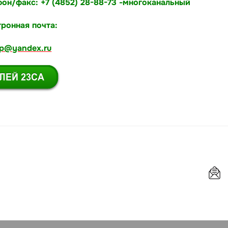
он/факс: +7 (4852) 28-88-73 -многоканальный
ронная почта:
kp@yandex.ru