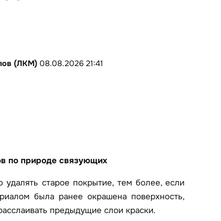
лов (ЛКМ)
08.08.2026 21:41
ов по природе связующих
 удалять старое покрытие, тем более, если
ериалом была ранее окрашена поверхность,
 расслаивать предыдущие слои краски.