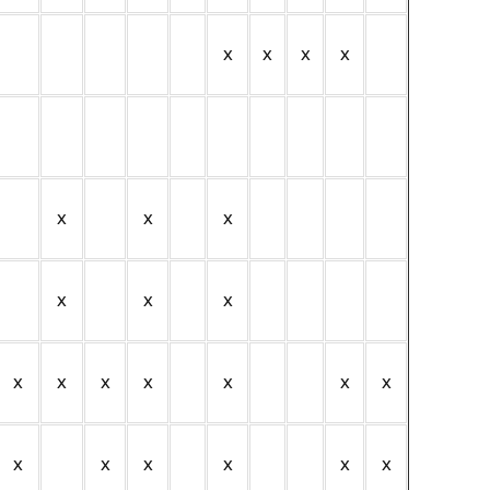
x
x
x
x
x
x
x
x
x
x
x
x
x
x
x
x
x
x
x
x
x
x
x