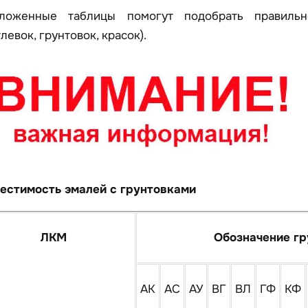
ложенные таблицы помогут подобрать правильн
левок, грунтовок, красок).
естимость эмалей с грунтовками
ЛКМ
Обозначение гр
АК
АС
АУ
ВГ
ВЛ
ГФ
КФ