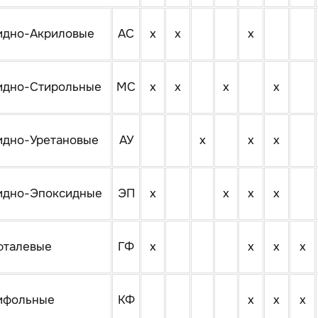
идно-Акриловые
АС
x
x
x
идно-Стирольные
МС
x
x
x
x
идно-Уретановые
АУ
x
x
x
идно-Эпоксидные
ЭП
x
x
x
x
фталевые
ГФ
x
x
x
x
ифольные
КФ
x
x
x