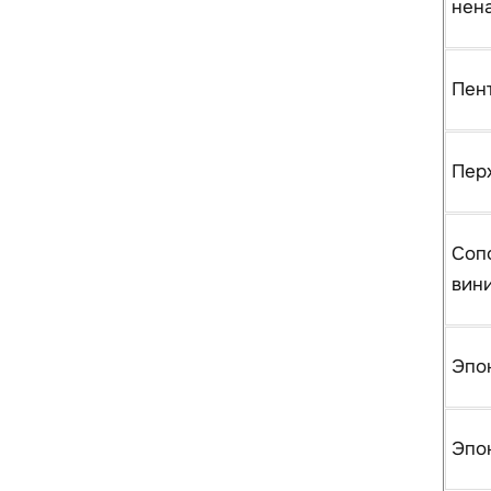
нен
Пен
Пер
Соп
вин
Эпо
Эпо